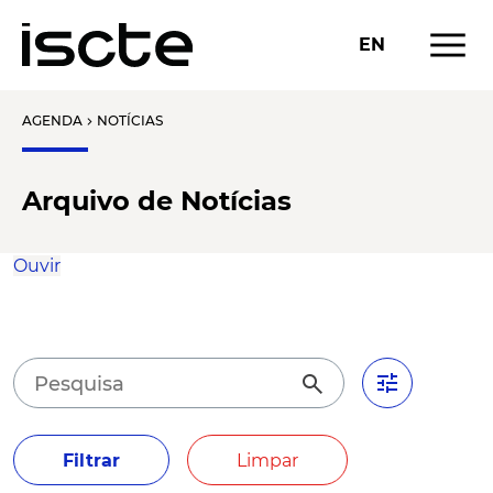
menu
EN
AGENDA
NOTÍCIAS
chevron_right
Arquivo de Notícias
Ouvir
tune
search
Filtrar
Limpar