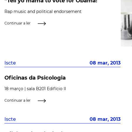
“Tell yo mama to vote for Obama!”
Rap music and political endorsement
Continuar a ler
Iscte
08 mar, 2013
Oficinas da Psicologia
18 março | sala B201 Edifício II
Continuar a ler
Iscte
08 mar, 2013