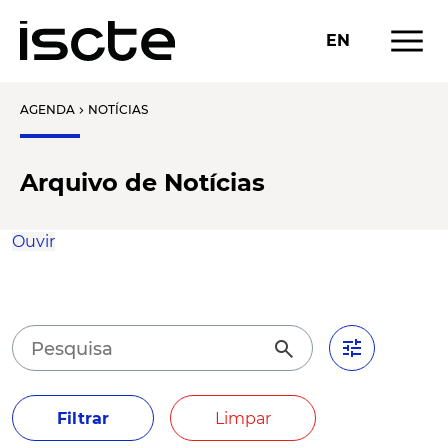
menu
EN
AGENDA
NOTÍCIAS
chevron_right
Arquivo de Notícias
Ouvir
tune
search
Filtrar
Limpar