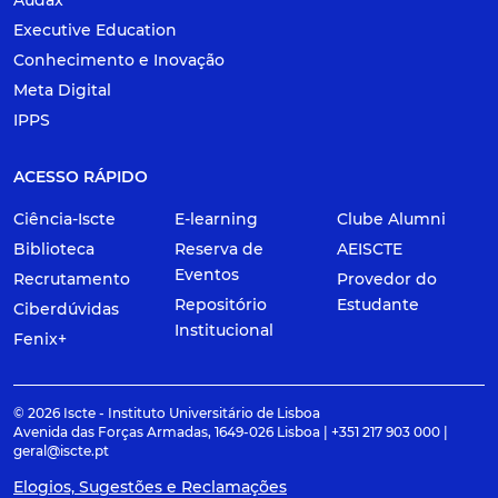
Audax
Executive Education
Conhecimento e Inovação
Meta Digital
IPPS
ACESSO RÁPIDO
Ciência-Iscte
E-learning
Clube Alumni
Biblioteca
Reserva de
AEISCTE
Eventos
Recrutamento
Provedor do
Repositório
Estudante
Ciberdúvidas
Institucional
Fenix+
© 2026 Iscte - Instituto Universitário de Lisboa
Avenida das Forças Armadas, 1649-026 Lisboa | +351 217 903 000 |
geral@iscte.pt
Elogios, Sugestões e Reclamações