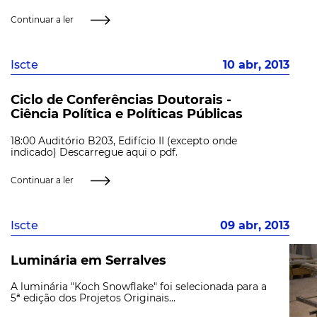
Continuar a ler
Iscte
10 abr, 2013
Ciclo de Conferências Doutorais -
Ciência Política e Políticas Públicas
18:00 Auditório B203, Edifício II (excepto onde
indicado) Descarregue aqui o pdf.
Continuar a ler
Iscte
09 abr, 2013
Luminária em Serralves
A luminária "Koch Snowflake" foi selecionada para a
5ª edição dos Projetos Originais...