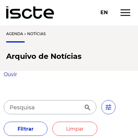
menu
EN
AGENDA
NOTÍCIAS
chevron_right
Arquivo de Notícias
Ouvir
tune
search
Filtrar
Limpar