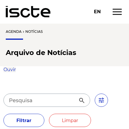
menu
EN
AGENDA
NOTÍCIAS
chevron_right
Arquivo de Notícias
Ouvir
tune
search
Filtrar
Limpar