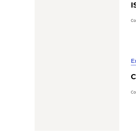
I
Co
E
C
Co