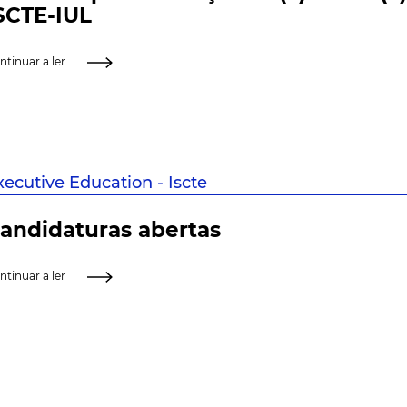
SCTE-IUL
ntinuar a ler
xecutive Education - Iscte
andidaturas abertas
ntinuar a ler