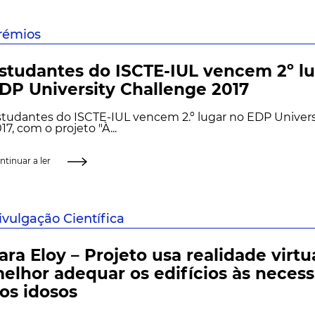
rémios
studantes do ISCTE-IUL vencem 2º l
DP University Challenge 2017
tudantes do ISCTE-IUL vencem 2.º lugar no EDP Univers
17, com o projeto "À...
ntinuar a ler
ivulgação Científica
ara Eloy – Projeto usa realidade virtu
elhor adequar os edifícios às neces
os idosos