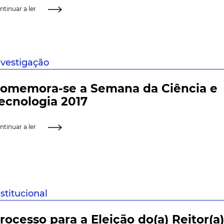
ntinuar a ler
nvestigação
omemora-se a Semana da Ciência e
ecnologia 2017
ntinuar a ler
nstitucional
rocesso para a Eleição do(a) Reitor(a