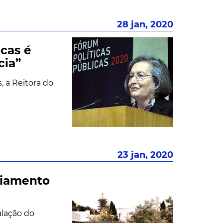
28 jan, 2020
icas é
cia”
, a Reitora do
23 jan, 2020
ciamento
alação do