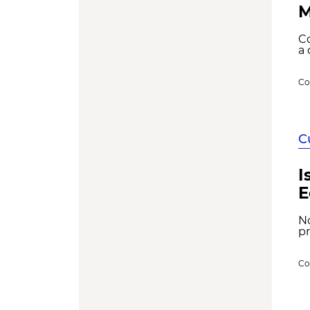
M
Co
a 
Co
C
I
E
No
pr
Co