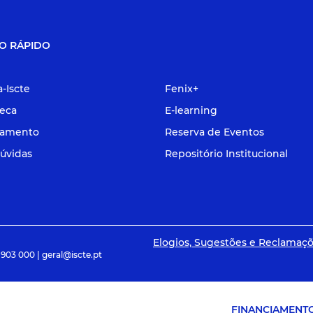
O RÁPIDO
a-Iscte
Fenix+
teca
E-learning
tamento
Reserva de Eventos
úvidas
Repositório Institucional
Elogios, Sugestões e Reclamaç
 903 000 | geral@iscte.pt
FINANCIAMENT