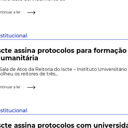
ntinuar a ler
nstitucional
scte assina protocolos para formaçã
umanitária
Sala de Atos da Reitoria do Iscte – Instituto Universitário
olheu os reitores de três...
ntinuar a ler
nstitucional
scte assina protocolos com universid