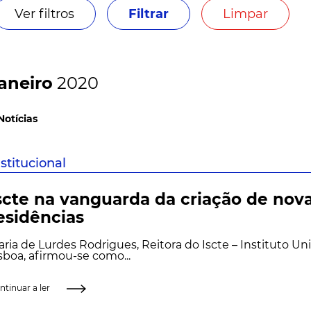
Ver filtros
Filtrar
Limpar
aneiro
2020
Notícias
nstitucional
scte na vanguarda da criação de nov
esidências
ria de Lurdes Rodrigues, Reitora do Iscte – Instituto Uni
sboa, afirmou-se como...
ntinuar a ler