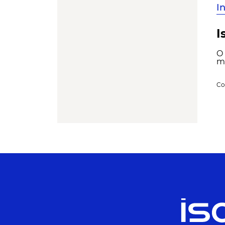
I
I
O 
mo
Co