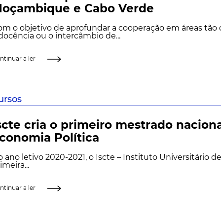
oçambique e Cabo Verde
m o objetivo de aprofundar a cooperação em áreas tão
docência ou o intercâmbio de...
ntinuar a ler
ursos
scte cria o primeiro mestrado nacion
conomia Política
 ano letivo 2020-2021, o Iscte – Instituto Universitário de
imeira...
ntinuar a ler