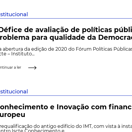
nstitucional
Défice de avaliação de políticas públ
roblema para qualidade da Democra
 abertura da edição de 2020 do Fórum Políticas Públicas
cte – Instituto...
ntinuar a ler
nstitucional
onhecimento e Inovação com finan
uropeu
requalificação do antigo edifício do IMT, com vista à inst
ntro Iscte Conhecimento e...