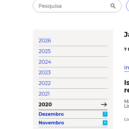
search
J
2026
7 
2025
2024
I
2023
I
2022
r
2021
Ma
east
2020
Li
Dezembro
7
Co
Novembro
6