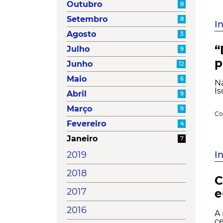
Outubro
8
Setembro
8
I
Agosto
3
“
Julho
9
p
Junho
12
Maio
6
Na
Is
Abril
9
Março
9
Co
Fevereiro
4
Janeiro
7
I
2019
2018
C
2017
e
2016
A 
ce