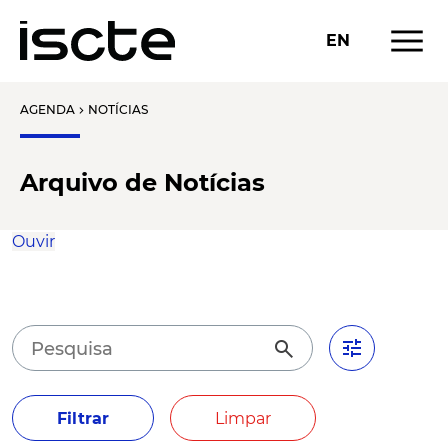
menu
EN
AGENDA
NOTÍCIAS
chevron_right
Arquivo de Notícias
Ouvir
tune
search
Filtrar
Limpar