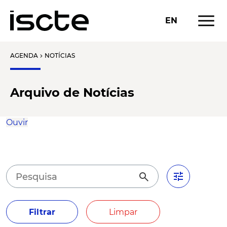
menu
EN
AGENDA
NOTÍCIAS
chevron_right
Arquivo de Notícias
Ouvir
tune
search
Filtrar
Limpar