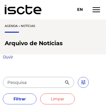
menu
EN
AGENDA
NOTÍCIAS
chevron_right
Arquivo de Notícias
Ouvir
tune
search
Filtrar
Limpar