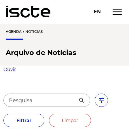
menu
EN
AGENDA
NOTÍCIAS
chevron_right
Arquivo de Notícias
Ouvir
tune
search
Filtrar
Limpar