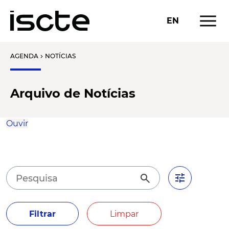
menu
EN
AGENDA
NOTÍCIAS
chevron_right
Arquivo de Notícias
Ouvir
tune
search
Filtrar
Limpar