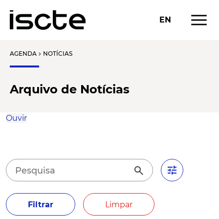
menu
EN
AGENDA
NOTÍCIAS
chevron_right
Arquivo de Notícias
Ouvir
tune
search
Filtrar
Limpar