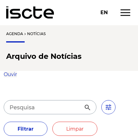
menu
EN
AGENDA
NOTÍCIAS
chevron_right
Arquivo de Notícias
Ouvir
tune
search
Filtrar
Limpar