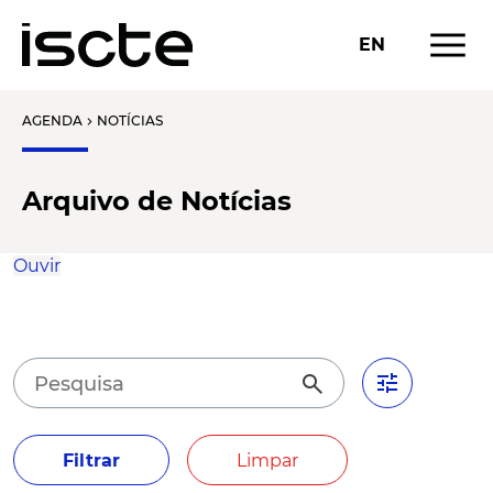
menu
EN
AGENDA
NOTÍCIAS
chevron_right
Arquivo de Notícias
Ouvir
tune
search
Filtrar
Limpar