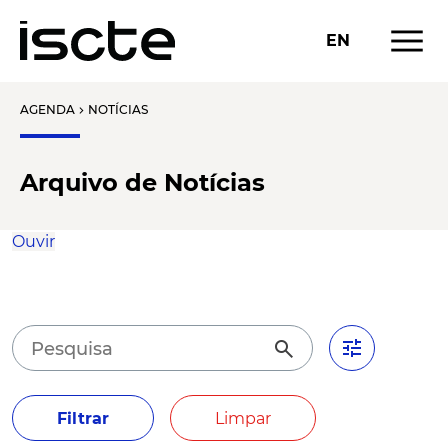
menu
EN
AGENDA
NOTÍCIAS
chevron_right
Arquivo de Notícias
Ouvir
tune
search
Filtrar
Limpar