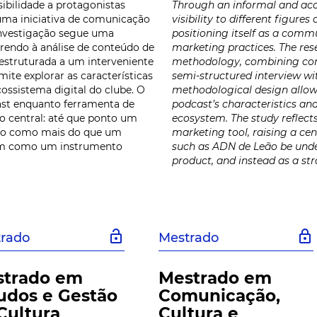
sibilidade a protagonistas
Through an informal and acce
uma iniciativa de comunicação
visibility to different figure
 investigação segue uma
positioning itself as a commu
rrendo à análise de conteúdo de
marketing practices. The res
estruturada a um interveniente
methodology, combining cont
te explorar as características
semi-structured interview wit
ossistema digital do clube. O
methodological design allows
cast enquanto ferramenta de
podcast’s characteristics and 
o central: até que ponto um
ecosystem. The study reflects
ido como mais do que um
marketing tool, raising a cen
ém como um instrumento
such as ADN de Leão be und
product, and instead as a st
lock_open
lock
rado
Mestrado
strado em
Mestrado em
udos e Gestão
Comunicação,
Cultura
Cultura e