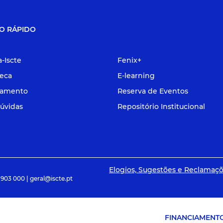
O RÁPIDO
a-Iscte
Fenix+
teca
E-learning
tamento
Reserva de Eventos
úvidas
Repositório Institucional
Elogios, Sugestões e Reclamaç
 903 000 | geral@iscte.pt
FINANCIAMENT