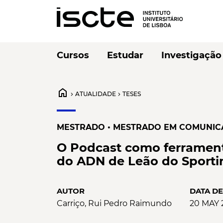
Cursos
Estudar
Investigação
home
ATUALIDADE
TESES
chevron_right
chevron_right
MESTRADO
•
MESTRADO EM COMUNICA
O Podcast como ferrament
do ADN de Leão do Sporti
AUTOR
DATA D
Carriço, Rui Pedro Raimundo
20 MAY 