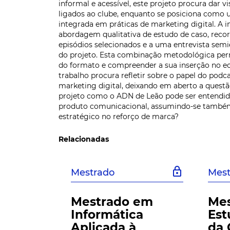
informal e acessível, este projeto procura dar vi
ligados ao clube, enquanto se posiciona como 
integrada em práticas de marketing digital. A
abordagem qualitativa de estudo de caso, reco
episódios selecionados e a uma entrevista semi
do projeto. Esta combinação metodológica permi
do formato e compreender a sua inserção no ec
trabalho procura refletir sobre o papel do pod
marketing digital, deixando em aberto a questã
projeto como o ADN de Leão pode ser entend
produto comunicacional, assumindo-se tamb
estratégico no reforço de marca?
Relacionadas
lock
Mestrado
Mest
Mestrado em
Me
Informática
Est
Aplicada à
da 