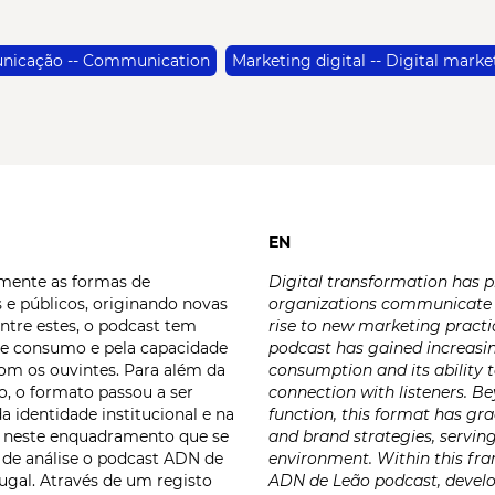
nicação -- Communication
Marketing digital -- Digital marke
EN
amente as formas de
Digital transformation has 
 e públicos, originando novas
organizations communicate a
ntre estes, o podcast tem
rise to new marketing pract
 de consumo e pela capacidade
podcast has gained increasing
com os ouvintes. Para além da
consumption and its ability t
, o formato passou a ser
connection with listeners. B
a identidade institucional e na
function, this format has gra
É neste enquadramento que se
and brand strategies, serving 
 de análise o podcast ADN de
environment. Within this fra
ugal. Através de um registo
ADN de Leão podcast, develo