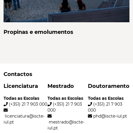
Propinas e emolumentos
Contactos
Licenciatura
Mestrado
Doutoramento
Todas as Escolas
Todas as Escolas
Todas as Escolas
(+351)
21
7 903 000
(+351)
21
7 903
(+351)
21
7 903
000
000
licenciatura@iscte-
phd@iscte-iul.pt
iul.pt
mestrado@iscte-
iul.pt