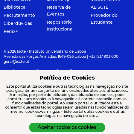
Biblioteca
Reserva de
AEISCTE
Eventos
Recrutamento
Provedor do
Repositório
Estudante
Ciberdúvidas
Institucional
Fenix+
© 2026 Iscte - Instituto Universitário de Lisboa
Avenida das Forças Armadas, 1649-026 Lisboa | +351 217 903 000 |
geral@iscte.pt
Elogios, Sugestões e Reclamações
Termos e condições
Canal de denúncia
Política de Cookies
Este portal utiliza cookies e outras tecnologias na navegação no site
para garantir um conjunto de funcionalidades úteis aos utilizadores.
A inibição, por parte do utilizador, da utilização de cookies, pode
constituir um obstáculo à navegação e à correta interação com as
ACREDITAÇÕES E ASSOCIAÇÕES
funcionalidades do portal. Ao usar o portal, o utilizador está a
consentir que estas tecnologias sejam usadas nas funcionalidades do
mesmo. cookies.warning.xs = Este portal utiliza cookies e outras
tecnologias na navegação do site ...
Aceitar todos os cookies