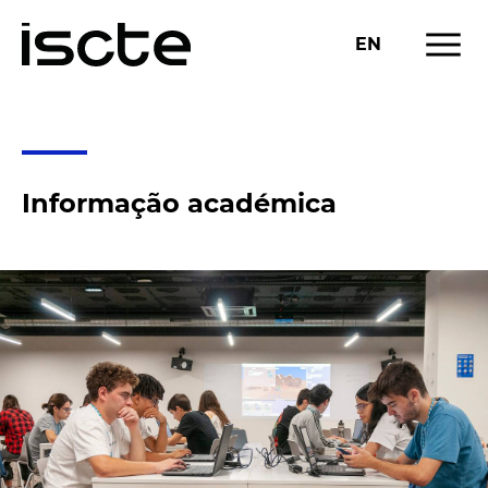
menu
EN
ESTUDAR
INFORMAÇÃO ACADÉMICA
chevron_right
Informação académica