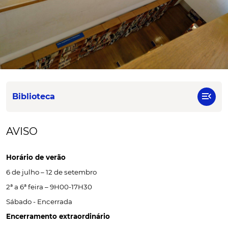
menu_open
Biblioteca
AVISO
Horário de verão
6 de julho – 12 de setembro
2ª a 6ª feira – 9H00-17H30
Sábado - Encerrada
Encerramento extraordinário