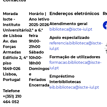
Contactos
Endereços eletrónicos
R
Morada
Horário |
Iscte -
Ano letivo
Atendimento geral
Instituto
2025-2026
biblioteca@iscte-iul.pt
Universitário
2.ª a 6.ª
de Lisboa
feira
Apoio especializado
Av. das
9h00-
referencia.biblioteca@iscte-
Forças
21h00
iul.pt
Armadas
Sábado
Formação de utilizadores
Edifício 2, 4º
10h00-
formacao.biblioteca@iscte-
piso
18h00
iul.pt
1649-026
Domingos
Lisboa,
e
Empréstimo
Portugal
Feriados
Interbibliotecas
Encerrada
eib.biblioteca@iscte-iul.pt
Telefone
+(351) 210
464 052