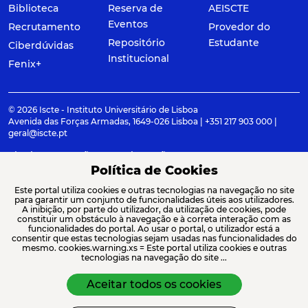
Biblioteca
Reserva de
AEISCTE
Eventos
Recrutamento
Provedor do
Repositório
Estudante
Ciberdúvidas
Institucional
Fenix+
© 2026 Iscte - Instituto Universitário de Lisboa
Avenida das Forças Armadas, 1649-026 Lisboa | +351 217 903 000 |
geral@iscte.pt
Elogios, Sugestões e Reclamações
Termos e condições
Canal de denúncia
Política de Cookies
Este portal utiliza cookies e outras tecnologias na navegação no site
para garantir um conjunto de funcionalidades úteis aos utilizadores.
A inibição, por parte do utilizador, da utilização de cookies, pode
constituir um obstáculo à navegação e à correta interação com as
ACREDITAÇÕES E ASSOCIAÇÕES
funcionalidades do portal. Ao usar o portal, o utilizador está a
consentir que estas tecnologias sejam usadas nas funcionalidades do
mesmo. cookies.warning.xs = Este portal utiliza cookies e outras
tecnologias na navegação do site ...
Aceitar todos os cookies