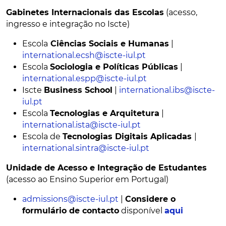
Gabinetes Internacionais das Escolas
(acesso,
ingresso e integração no Iscte)
Escola
Ciências Sociais e Humanas
|
international.ecsh@iscte-iul.pt
Escola
Sociologia e Políticas Públicas
|
international.espp@iscte-iul.pt
Iscte
Business School
|
international.ibs@iscte-
iul.pt
Escola
Tecnologias e Arquitetura
|
international.ista@iscte-iul.pt
Escola de
Tecnologias Digitais Aplicadas
|
international.sintra@iscte-iul.pt
Unidade de Acesso e Integração de Estudantes
(acesso ao Ensino Superior em Portugal)
admissions@iscte-iul.pt
|
Considere o
formulário de contacto
disponível
aqui