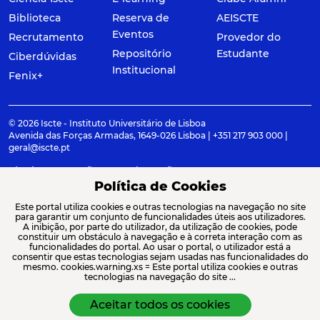
Biblioteca
Reserva de
AEISCTE
Eventos
Recrutamento
Provedor do
Repositório
Estudante
Ciberdúvidas
Institucional
Fenix+
© 2026 Iscte - Instituto Universitário de Lisboa
Avenida das Forças Armadas, 1649-026 Lisboa | +351 217 903 000 |
geral@iscte.pt
Elogios, Sugestões e Reclamações
Termos e condições
Canal de denúncia
Política de Cookies
Este portal utiliza cookies e outras tecnologias na navegação no site
para garantir um conjunto de funcionalidades úteis aos utilizadores.
A inibição, por parte do utilizador, da utilização de cookies, pode
constituir um obstáculo à navegação e à correta interação com as
ACREDITAÇÕES E ASSOCIAÇÕES
funcionalidades do portal. Ao usar o portal, o utilizador está a
consentir que estas tecnologias sejam usadas nas funcionalidades do
mesmo. cookies.warning.xs = Este portal utiliza cookies e outras
tecnologias na navegação do site ...
Aceitar todos os cookies