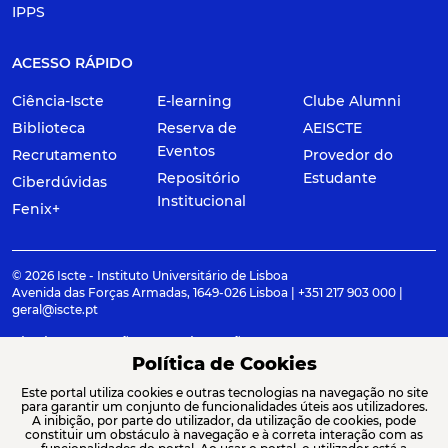
IPPS
ACESSO RÁPIDO
Ciência-Iscte
E-learning
Clube Alumni
Biblioteca
Reserva de
AEISCTE
Eventos
Recrutamento
Provedor do
Repositório
Estudante
Ciberdúvidas
Institucional
Fenix+
© 2026 Iscte - Instituto Universitário de Lisboa
Avenida das Forças Armadas, 1649-026 Lisboa | +351 217 903 000 |
geral@iscte.pt
Elogios, Sugestões e Reclamações
Termos e condições
Canal de denúncia
Política de Cookies
Este portal utiliza cookies e outras tecnologias na navegação no site
para garantir um conjunto de funcionalidades úteis aos utilizadores.
A inibição, por parte do utilizador, da utilização de cookies, pode
constituir um obstáculo à navegação e à correta interação com as
ACREDITAÇÕES E ASSOCIAÇÕES