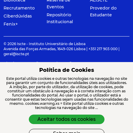
Eventos
Recrutamento
Provedor do
Repositório
Estudante
Ciberdúvidas
Institucional
Fenix+
© 2026 Iscte - Instituto Universitário de Lisboa
Avenida das Forças Armadas, 1649-026 Lisboa | +351 217 903 000 |
geral@iscte.pt
Elogios, Sugestões e Reclamações
Termos e condições
Canal de denúncia
Política de Cookies
Este portal utiliza cookies e outras tecnologias na navegação no site
para garantir um conjunto de funcionalidades úteis aos utilizadores.
A inibição, por parte do utilizador, da utilização de cookies, pode
constituir um obstáculo à navegação e à correta interação com as
ACREDITAÇÕES E ASSOCIAÇÕES
funcionalidades do portal. Ao usar o portal, o utilizador está a
consentir que estas tecnologias sejam usadas nas funcionalidades do
mesmo. cookies.warning.xs = Este portal utiliza cookies e outras
tecnologias na navegação do site ...
Aceitar todos os cookies