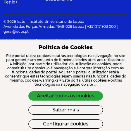
Fenix+
© 2026 Iscte - Instituto Universitário de Lisboa
Avenida das Forças Armadas, 1649-026 Lisboa | +351 217 903 000 |
geral@iscte.pt
Elogios, Sugestões e Reclamações
Termos e condições
Canal de denúncia
Política de Cookies
Este portal utiliza cookies e outras tecnologias na navegação no site
para garantir um conjunto de funcionalidades úteis aos utilizadores.
A inibição, por parte do utilizador, da utilização de cookies, pode
constituir um obstáculo à navegação e à correta interação com as
ACREDITAÇÕES E ASSOCIAÇÕES
funcionalidades do portal. Ao usar o portal, o utilizador está a
consentir que estas tecnologias sejam usadas nas funcionalidades do
mesmo. cookies.warning.xs = Este portal utiliza cookies e outras
tecnologias na navegação do site ...
Aceitar todos os cookies
Saber mais
FINANCIAMENTO
Configurar cookies