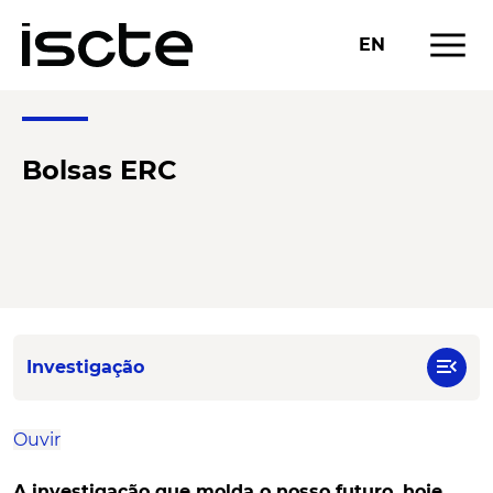
menu
EN
Bolsas ERC
menu_open
Investigação
Ouvir
A investigação que molda o nosso futuro, hoje.