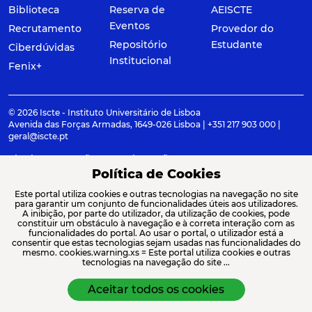
Biblioteca
Reserva de
AEISCTE
Eventos
Recrutamento
Provedor do
Repositório
Estudante
Ciberdúvidas
Institucional
Fenix+
© 2026 Iscte - Instituto Universitário de Lisboa
Avenida das Forças Armadas, 1649-026 Lisboa | +351 217 903 000 |
geral@iscte.pt
Elogios, Sugestões e Reclamações
Termos e condições
Canal de denúncia
Política de Cookies
Este portal utiliza cookies e outras tecnologias na navegação no site
para garantir um conjunto de funcionalidades úteis aos utilizadores.
A inibição, por parte do utilizador, da utilização de cookies, pode
constituir um obstáculo à navegação e à correta interação com as
ACREDITAÇÕES E ASSOCIAÇÕES
funcionalidades do portal. Ao usar o portal, o utilizador está a
consentir que estas tecnologias sejam usadas nas funcionalidades do
mesmo. cookies.warning.xs = Este portal utiliza cookies e outras
tecnologias na navegação do site ...
Aceitar todos os cookies