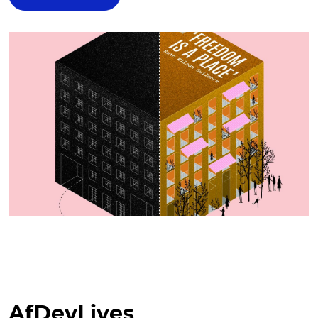
AfDevLives