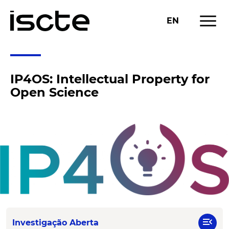
menu
EN
IP4OS: Intellectual Property for
Open Science
menu_open
Investigação Aberta