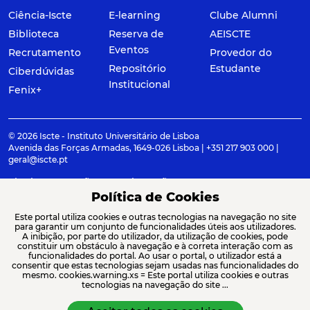
Ciência-Iscte
E-learning
Clube Alumni
Biblioteca
Reserva de
AEISCTE
Eventos
Recrutamento
Provedor do
Repositório
Estudante
Ciberdúvidas
Institucional
Fenix+
© 2026 Iscte - Instituto Universitário de Lisboa
Avenida das Forças Armadas, 1649-026 Lisboa | +351 217 903 000 |
geral@iscte.pt
Elogios, Sugestões e Reclamações
Termos e condições
Canal de denúncia
Política de Cookies
Este portal utiliza cookies e outras tecnologias na navegação no site
para garantir um conjunto de funcionalidades úteis aos utilizadores.
A inibição, por parte do utilizador, da utilização de cookies, pode
constituir um obstáculo à navegação e à correta interação com as
ACREDITAÇÕES E ASSOCIAÇÕES
funcionalidades do portal. Ao usar o portal, o utilizador está a
consentir que estas tecnologias sejam usadas nas funcionalidades do
mesmo. cookies.warning.xs = Este portal utiliza cookies e outras
tecnologias na navegação do site ...