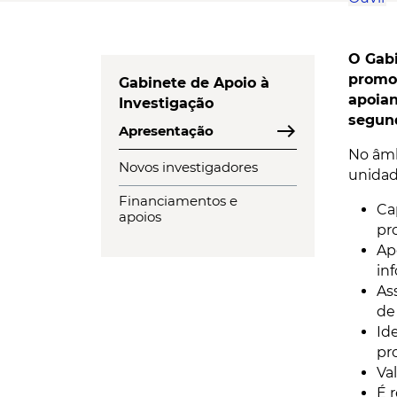
O Gabi
promov
Gabinete de Apoio à
apoian
Investigação
segund
east
Apresentação
No âmb
Novos investigadores
unidad
Financiamentos e
Ca
apoios
pr
Ap
in
As
de
Id
pr
Va
É 