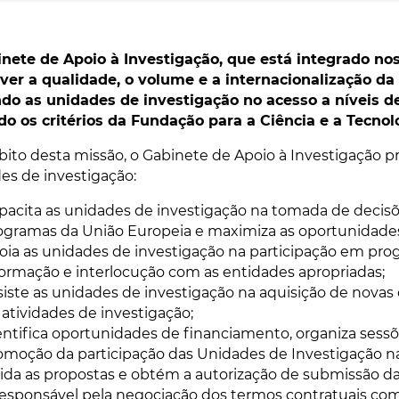
nete de Apoio à Investigação, que está integrado nos 
er a qualidade, o volume e a internacionalização da i
do as unidades de investigação no acesso a níveis d
o os critérios da Fundação para a Ciência e a Tecnolo
ito desta missão, o Gabinete de Apoio à Investigação pr
es de investigação:
pacita as unidades de investigação na tomada de decisõ
ogramas da União Europeia e maximiza as oportunidade
oia as unidades de investigação na participação em pro
formação e interlocução com as entidades apropriadas;
siste as unidades de investigação na aquisição de nova
 atividades de investigação;
entifica oportunidades de financiamento, organiza sessõ
omoção da participação das Unidades de Investigação n
lida as propostas e obtém a autorização de submissão da
responsável pela negociação dos termos contratuais com 