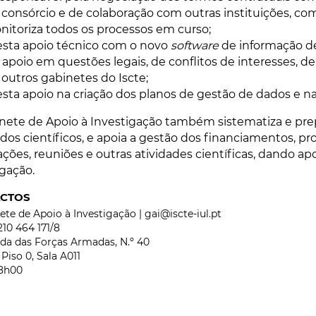
 consórcio e de colaboração com outras instituições, co
nitoriza todos os processos em curso;
esta apoio técnico com o novo
software
de informação de
 apoio em questões legais, de conflitos de interesses, de
 outros gabinetes do Iscte;
esta apoio na criação dos planos de gestão de dados e n
nete de Apoio à Investigação também sistematiza e pre
dos científicos, e apoia a gestão dos financiamentos, proj
ações, reuniões e outras atividades científicas, dando ap
igação.
CTOS
ete de Apoio à Investigação | gai@iscte-iul.pt
210 464 171/8
da das Forças Armadas, N.º 40
iso 0, Sala A011
18h00