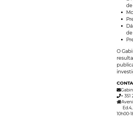
de
Mo
Pr
Dá
de
Pr
O Gabi
resulta
public
invest
CONTA
Gabin
+ 351 
Aveni
Ed.4, P
10h00-