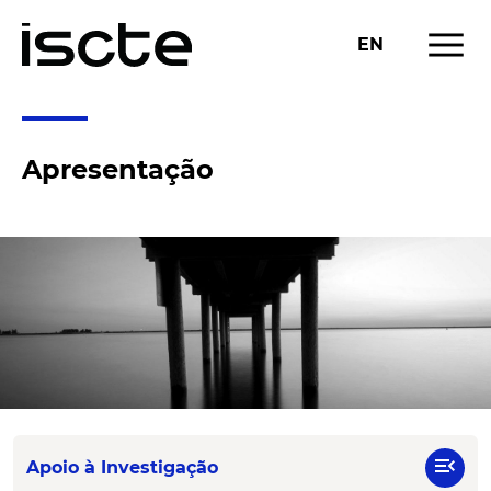
menu
EN
Apresentação
menu_open
Apoio à Investigação