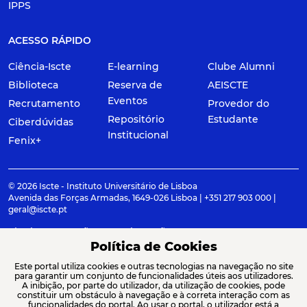
IPPS
ACESSO RÁPIDO
Ciência-Iscte
E-learning
Clube Alumni
Biblioteca
Reserva de
AEISCTE
Eventos
Recrutamento
Provedor do
Repositório
Estudante
Ciberdúvidas
Institucional
Fenix+
© 2026 Iscte - Instituto Universitário de Lisboa
Avenida das Forças Armadas, 1649-026 Lisboa | +351 217 903 000 |
geral@iscte.pt
Elogios, Sugestões e Reclamações
Termos e condições
Canal de denúncia
Política de Cookies
Este portal utiliza cookies e outras tecnologias na navegação no site
para garantir um conjunto de funcionalidades úteis aos utilizadores.
A inibição, por parte do utilizador, da utilização de cookies, pode
constituir um obstáculo à navegação e à correta interação com as
ACREDITAÇÕES E ASSOCIAÇÕES
funcionalidades do portal. Ao usar o portal, o utilizador está a