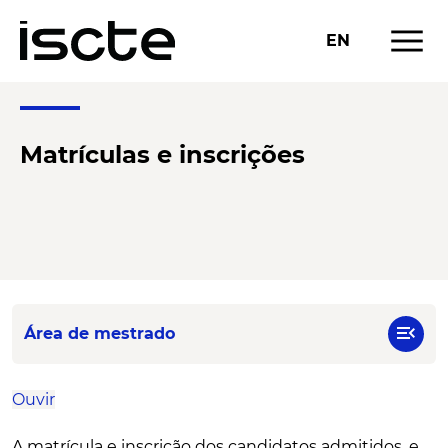
menu
EN
Matrículas e inscrições
menu_open
Área de mestrado
Ouvir
A matrícula e inscrição dos candidatos admitidos, e