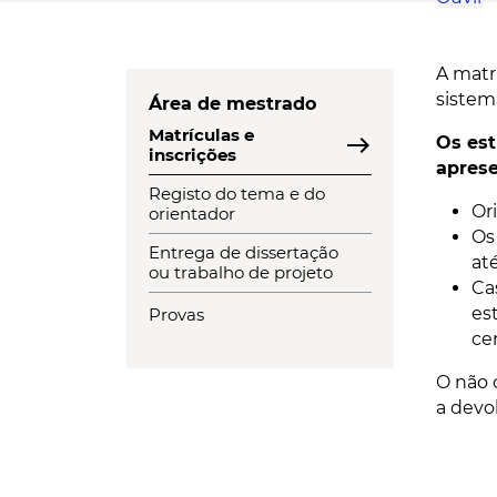
A matr
sistem
Área de mestrado
Matrículas e
east
Os est
inscrições
aprese
Registo do tema e do
Or
orientador
Os
Entrega de dissertação
at
ou trabalho de projeto
Ca
es
Provas
ce
O não 
a devo