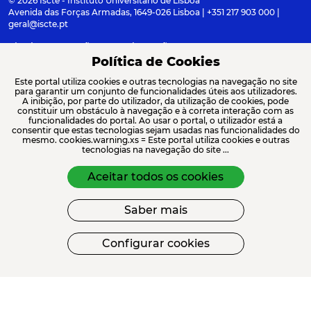
© 2026 Iscte - Instituto Universitário de Lisboa
Avenida das Forças Armadas, 1649-026 Lisboa | +351 217 903 000 |
geral@iscte.pt
Elogios, Sugestões e Reclamações
Termos e condições
Canal de denúncia
Política de Cookies
Este portal utiliza cookies e outras tecnologias na navegação no site
para garantir um conjunto de funcionalidades úteis aos utilizadores.
A inibição, por parte do utilizador, da utilização de cookies, pode
constituir um obstáculo à navegação e à correta interação com as
ACREDITAÇÕES E ASSOCIAÇÕES
funcionalidades do portal. Ao usar o portal, o utilizador está a
consentir que estas tecnologias sejam usadas nas funcionalidades do
mesmo. cookies.warning.xs = Este portal utiliza cookies e outras
tecnologias na navegação do site ...
Aceitar todos os cookies
Saber mais
FINANCIAMENTO
Configurar cookies