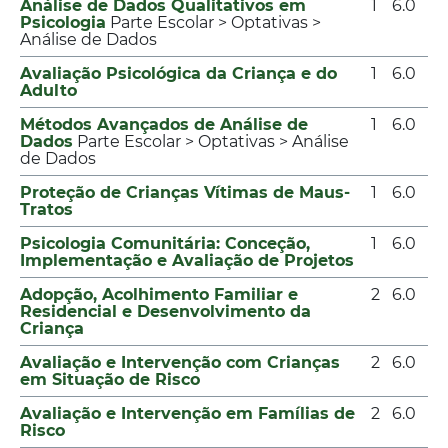
Análise de Dados Qualitativos em
1
6.0
Psicologia
Parte Escolar > Optativas >
Análise de Dados
Avaliação Psicológica da Criança e do
1
6.0
Adulto
Métodos Avançados de Análise de
1
6.0
Dados
Parte Escolar > Optativas > Análise
de Dados
Proteção de Crianças Vítimas de Maus-
1
6.0
Tratos
Psicologia Comunitária: Conceção,
1
6.0
Implementação e Avaliação de Projetos
Adopção, Acolhimento Familiar e
2
6.0
Residencial e Desenvolvimento da
Criança
Avaliação e Intervenção com Crianças
2
6.0
em Situação de Risco
Avaliação e Intervenção em Famílias de
2
6.0
Risco