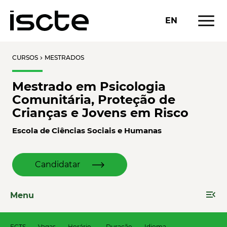
menu
EN
CURSOS
MESTRADOS
chevron_right
Mestrado em Psicologia
Comunitária, Proteção de
Crianças e Jovens em Risco
Escola de Ciências Sociais e Humanas
Candidatar
menu_open
Menu
ECTS
Vagas
Horário
Duração
Idioma