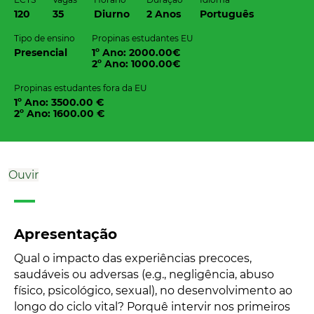
120
35
Diurno
2 Anos
Português
Tipo de ensino
Propinas estudantes EU
Presencial
1º Ano: 2000.00€
2º Ano: 1000.00€
Propinas estudantes fora da EU
1º Ano: 3500.00 €
2º Ano: 1600.00 €
Ouvir
Apresentação
Qual o impacto das experiências precoces,
saudáveis ou adversas (e.g., negligência, abuso
físico, psicológico, sexual), no desenvolvimento ao
longo do ciclo vital? Porquê intervir nos primeiros