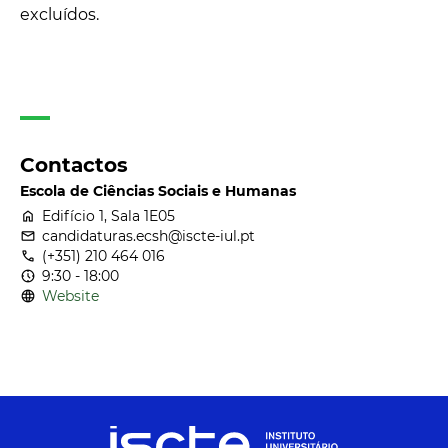
excluídos.
Contactos
Escola de Ciências Sociais e Humanas
home
Edifício 1, Sala 1E05
email
candidaturas.ecsh@iscte-iul.pt
call
(+351) 210 464 016
nest_clock_farsight_analog
9:30 - 18:00
language
Website