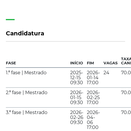
Candidatura
TAX
FASE
INÍCIO
FIM
VAGAS
CAN
1.ª fase | Mestrado
2025-
2026-
24
70.
12-15
01-14
09:30
17:00
2.ª fase | Mestrado
2026-
2026-
70.
01-15
02-25
09:30
17:00
3.ª fase | Mestrado
2026-
2026-
70.
02-26
04-
09:30
06
17:00