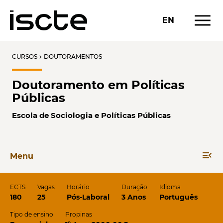
menu
EN
CURSOS
DOUTORAMENTOS
chevron_right
Doutoramento em Políticas
Públicas
Escola de Sociologia e Políticas Públicas
menu_open
Menu
ECTS
Vagas
Horário
Duração
Idioma
180
25
Pós-Laboral
3 Anos
Português
Tipo de ensino
Propinas