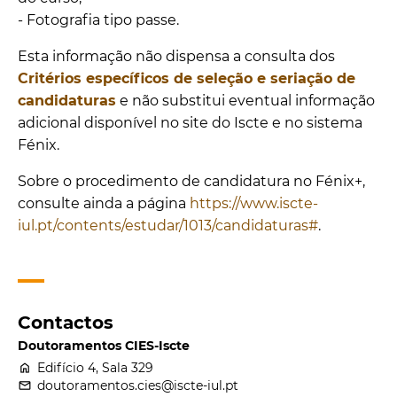
- Fotografia tipo passe.
Esta informação não dispensa a consulta dos
Critérios específicos de seleção e seriação de
candidaturas
e não substitui eventual informação
adicional disponível no site do Iscte e no sistema
Fénix.
Sobre o procedimento de candidatura no Fénix+,
consulte ainda a página
https://www.iscte-
iul.pt/contents/estudar/1013/candidaturas#
.
Contactos
Doutoramentos CIES-Iscte
home
Edifício 4, Sala 329
email
doutoramentos.cies@iscte-iul.pt