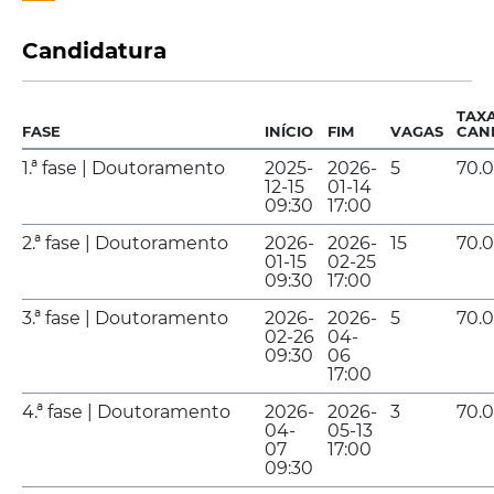
Candidatura
TAX
FASE
INÍCIO
FIM
VAGAS
CAN
1.ª fase | Doutoramento
2025-
2026-
5
70.
12-15
01-14
09:30
17:00
2.ª fase | Doutoramento
2026-
2026-
15
70.
01-15
02-25
09:30
17:00
3.ª fase | Doutoramento
2026-
2026-
5
70.
02-26
04-
09:30
06
17:00
4.ª fase | Doutoramento
2026-
2026-
3
70.
04-
05-13
07
17:00
09:30