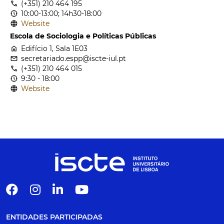
call
(+351) 210 464 195
nest_clock_farsight_analog
10:00-13:00; 14h30-18:00
language
Website
Escola de Sociologia e Políticas Públicas
home
Edifício 1, Sala 1E03
email
secretariado.espp@iscte-iul.pt
call
(+351) 210 464 015
nest_clock_farsight_analog
9:30 - 18:00
language
Website
ENTIDADES PARTICIPADAS