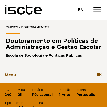
menu
EN
CURSOS
DOUTORAMENTOS
chevron_right
Doutoramento em Políticas de
Administração e Gestão Escolar
Escola de Sociologia e Políticas Públicas
menu_open
Menu
ECTS
Vagas
Horário
Duração
Idioma
240
25
Pós-Laboral
4 Anos
Português
Tipo de ensino
Propinas