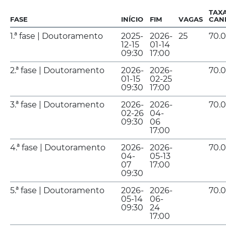
TAX
FASE
INÍCIO
FIM
VAGAS
CAN
1.ª fase | Doutoramento
2025-
2026-
25
70.
12-15
01-14
09:30
17:00
2.ª fase | Doutoramento
2026-
2026-
70.
01-15
02-25
09:30
17:00
3.ª fase | Doutoramento
2026-
2026-
70.
02-26
04-
09:30
06
17:00
4.ª fase | Doutoramento
2026-
2026-
70.
04-
05-13
07
17:00
09:30
5.ª fase | Doutoramento
2026-
2026-
70.
05-14
06-
09:30
24
17:00