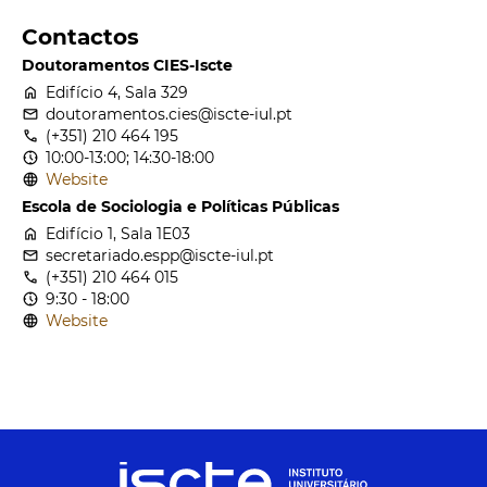
Contactos
Doutoramentos CIES-Iscte
home
Edifício 4, Sala 329
email
doutoramentos.cies@iscte-iul.pt
call
(+351) 210 464 195
nest_clock_farsight_analog
10:00-13:00; 14:30-18:00
language
Website
Escola de Sociologia e Políticas Públicas
home
Edifício 1, Sala 1E03
email
secretariado.espp@iscte-iul.pt
call
(+351) 210 464 015
nest_clock_farsight_analog
9:30 - 18:00
language
Website