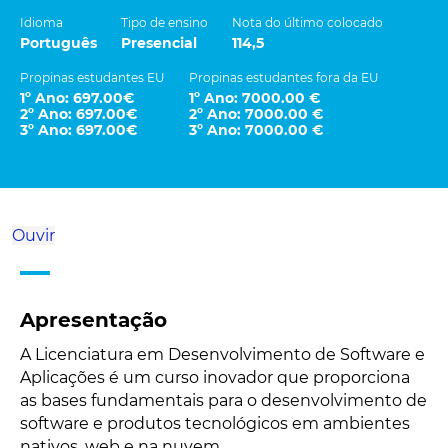
Idioma
Tipo de ensino
Nota do último colocado
Português
Presencial
114,5
Propinas estudantes EU
Propinas estudantes fora da EU
1º Ano: 697.00€
1º Ano: 7000.00 €
2º Ano: 697.00€
2º Ano: 7000.00 €
3º Ano: 697.00€
3º Ano: 7000.00 €
Ouvir
Apresentação
A Licenciatura em Desenvolvimento de Software e
Aplicações é um curso inovador que proporciona
as bases fundamentais para o desenvolvimento de
software e produtos tecnológicos em ambientes
nativos, web e na nuvem.