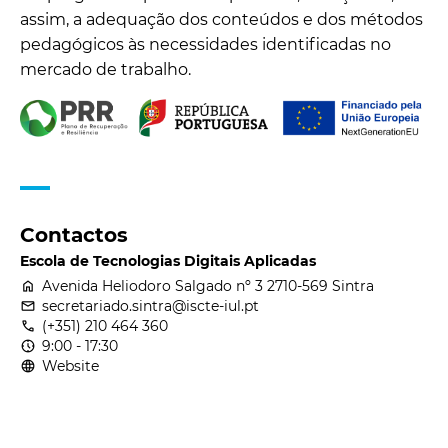
assim, a adequação dos conteúdos e dos métodos
pedagógicos às necessidades identificadas no
mercado de trabalho.
Contactos
Escola de Tecnologias Digitais Aplicadas
home
Avenida Heliodoro Salgado nº 3 2710-569 Sintra
email
secretariado.sintra@iscte-iul.pt
call
(+351) 210 464 360
nest_clock_farsight_analog
9:00 - 17:30
language
Website