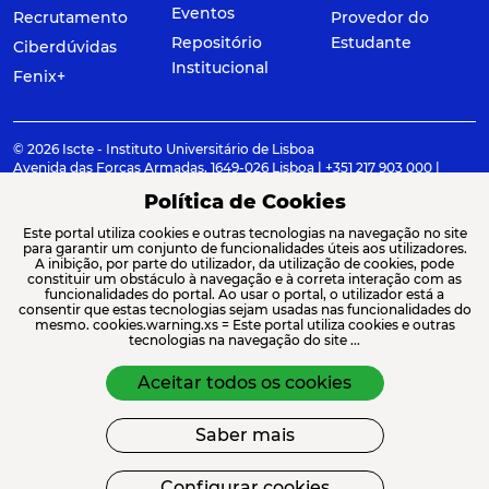
Eventos
Recrutamento
Provedor do
Repositório
Estudante
Ciberdúvidas
Institucional
Fenix+
© 2026 Iscte - Instituto Universitário de Lisboa
Avenida das Forças Armadas, 1649-026 Lisboa | +351 217 903 000 |
geral@iscte.pt
Política de Cookies
Elogios, Sugestões e Reclamações
Este portal utiliza cookies e outras tecnologias na navegação no site
Termos e condições
Canal de denúncia
para garantir um conjunto de funcionalidades úteis aos utilizadores.
A inibição, por parte do utilizador, da utilização de cookies, pode
constituir um obstáculo à navegação e à correta interação com as
funcionalidades do portal. Ao usar o portal, o utilizador está a
consentir que estas tecnologias sejam usadas nas funcionalidades do
mesmo. cookies.warning.xs = Este portal utiliza cookies e outras
ACREDITAÇÕES E ASSOCIAÇÕES
tecnologias na navegação do site ...
Aceitar todos os cookies
Saber mais
Configurar cookies