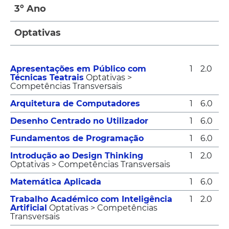
3º Ano
Optativas
Apresentações em Público com
1
2.0
Técnicas Teatrais
Optativas >
Competências Transversais
Arquitetura de Computadores
1
6.0
Desenho Centrado no Utilizador
1
6.0
Fundamentos de Programação
1
6.0
Introdução ao Design Thinking
1
2.0
Optativas > Competências Transversais
Matemática Aplicada
1
6.0
Trabalho Académico com Inteligência
1
2.0
Artificial
Optativas > Competências
Transversais