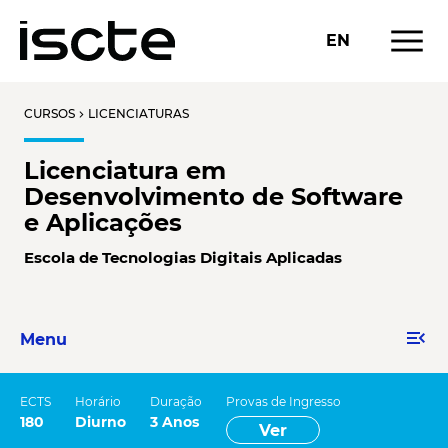
menu
EN
CURSOS
LICENCIATURAS
chevron_right
Licenciatura em
Desenvolvimento de Software
e Aplicações
Escola de Tecnologias Digitais Aplicadas
menu_open
Menu
ECTS
Horário
Duração
Provas de Ingresso
180
Diurno
3 Anos
Ver