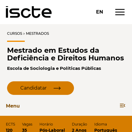
menu
EN
CURSOS
MESTRADOS
chevron_right
Mestrado em Estudos da
Deficiência e Direitos Humanos
Escola de Sociologia e Políticas Públicas
Candidatar
menu_open
Menu
ECTS
Vagas
Horário
Duração
Idioma
120
35
Pós-Laboral
2 Anos
Português