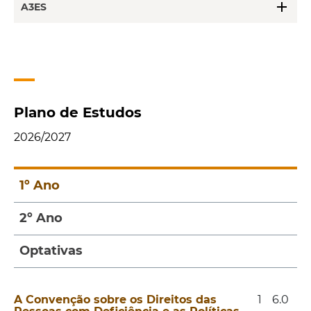
add
A3ES
Plano de Estudos
2026/2027
1º Ano
2º Ano
Optativas
A Convenção sobre os Direitos das
1
6.0