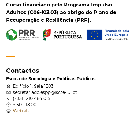
Curso financiado pelo Programa Impulso
Adultos (C06-i03.03) ao abrigo do Plano de
Recuperação e Resiliência (PRR).
Contactos
Escola de Sociologia e Políticas Públicas
home
Edifício 1, Sala 1E03
email
secretariado.espp@iscte-iul.pt
call
(+351) 210 464 015
nest_clock_farsight_analog
9:30 - 18:00
language
Website