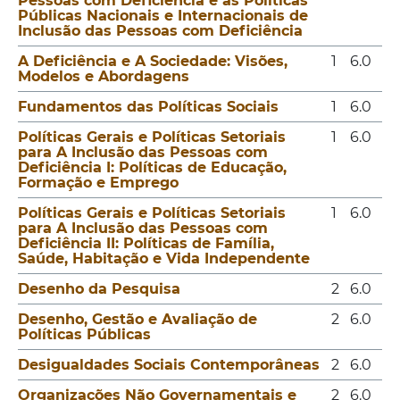
Pessoas com Deficiência e as Políticas
Públicas Nacionais e Internacionais de
Inclusão das Pessoas com Deficiência
A Deficiência e A Sociedade: Visões,
1
6.0
Modelos e Abordagens
Fundamentos das Políticas Sociais
1
6.0
Políticas Gerais e Políticas Setoriais
1
6.0
para A Inclusão das Pessoas com
Deficiência I: Políticas de Educação,
Formação e Emprego
Políticas Gerais e Políticas Setoriais
1
6.0
para A Inclusão das Pessoas com
Deficiência II: Políticas de Família,
Saúde, Habitação e Vida Independente
Desenho da Pesquisa
2
6.0
Desenho, Gestão e Avaliação de
2
6.0
Políticas Públicas
Desigualdades Sociais Contemporâneas
2
6.0
Organizações Não Governamentais e
2
6.0