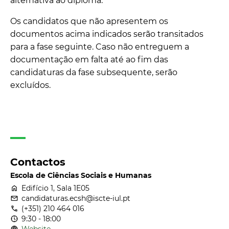
alternativa ao diploma.
Os candidatos que não apresentem os
documentos acima indicados serão transitados
para a fase seguinte. Caso não entreguem a
documentação em falta até ao fim das
candidaturas da fase subsequente, serão
excluídos.
Contactos
Escola de Ciências Sociais e Humanas
home
Edifício 1, Sala 1E05
email
candidaturas.ecsh@iscte-iul.pt
call
(+351) 210 464 016
nest_clock_farsight_analog
9:30 - 18:00