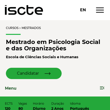
menu
EN
CURSOS
MESTRADOS
chevron_right
Mestrado em Psicologia Social
e das Organizações
Escola de Ciências Sociais e Humanas
Candidatar
menu_open
Menu
ECTS
Vagas
Horário
Duração
Idioma
120
80
Diurno
2 Anos
Português