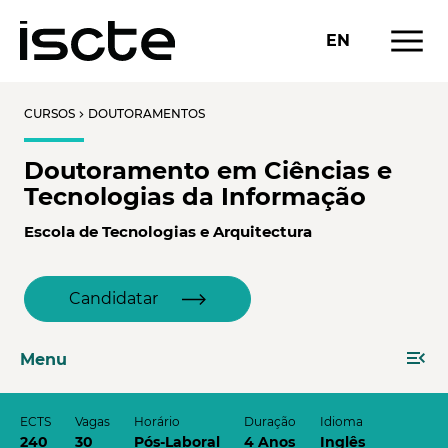
menu
EN
CURSOS
DOUTORAMENTOS
chevron_right
Doutoramento em Ciências e
Tecnologias da Informação
Escola de Tecnologias e Arquitectura
Candidatar
menu_open
Menu
ECTS
Vagas
Horário
Duração
Idioma
240
30
Pós-Laboral
4 Anos
Inglês