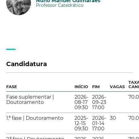
Nuno Manuel Guimarães
Professor Catedrático
Candidatura
TAX
FASE
INÍCIO
FIM
VAGAS
CAN
Fase suplementar |
2026-
2026-
70.
Doutoramento
08-17
09-23
09:30
17:00
1.ª fase | Doutoramento
2025-
2026-
30
70.
12-15
01-14
09:30
17:00