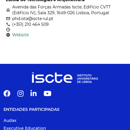
Avenida das Forças Armadas Iscte, Edifício CVTT
home
(Edifício IV), Sala 329, 1649-026 Lisboa, Portugal
email
phd.ista@iscte-iul.pt
call
(+351) 210 464 509
nest_clock_farsight_analog
language
Website
ENTIDADES PARTICIPADAS
Audax
Executive Education