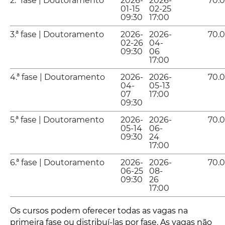
2.ª fase | Doutoramento
2026-
2026-
70.
01-15
02-25
09:30
17:00
3.ª fase | Doutoramento
2026-
2026-
70.
02-26
04-
09:30
06
17:00
4.ª fase | Doutoramento
2026-
2026-
70.
04-
05-13
07
17:00
09:30
5.ª fase | Doutoramento
2026-
2026-
70.
05-14
06-
09:30
24
17:00
6.ª fase | Doutoramento
2026-
2026-
70.
06-25
08-
09:30
26
17:00
Os cursos podem oferecer todas as vagas na
primeira fase ou distribuí-las por fase. As vagas não