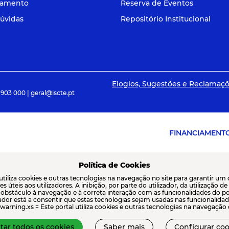
tamento
Reserva de Eventos
úvidas
Repositório Institucional
Elogios, Sugestões e Reclamaç
 903 000 | geral@iscte.pt
FINANCIAMENT
Política de Cookies
 utiliza cookies e outras tecnologias na navegação no site para garantir um
s úteis aos utilizadores. A inibição, por parte do utilizador, da utilização d
 obstáculo à navegação e à correta interação com as funcionalidades do por
izador está a consentir que estas tecnologias sejam usadas nas funcionali
warning.xs = Este portal utiliza cookies e outras tecnologias na navegação do
tar todos os cookies
Saber mais
Configurar coo