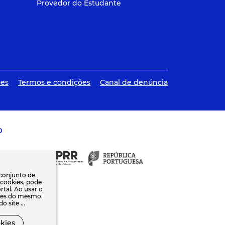
Provedor do Estudante
ões
Termos e condições
Canal de denúncia
O
 conjunto de
e cookies, pode
tal. Ao usar o
dades do mesmo.
 site ...
kies