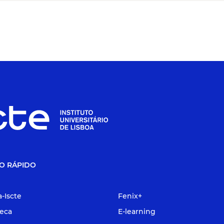
O RÁPIDO
a-Iscte
Fenix+
teca
E-learning