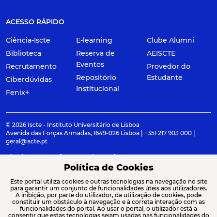
ACESSO RÁPIDO
Ciência-Iscte
E-learning
Clube Alumni
Biblioteca
Reserva de
AEISCTE
Eventos
Recrutamento
Provedor do
Repositório
Estudante
Ciberdúvidas
Institucional
Fenix+
© 2026 Iscte - Instituto Universitário de Lisboa
Avenida das Forças Armadas, 1649-026 Lisboa | +351 217 903 000 |
geral@iscte.pt
Elogios, Sugestões e Reclamações
Termos e condições
Canal de denúncia
Política de Cookies
Este portal utiliza cookies e outras tecnologias na navegação no site
para garantir um conjunto de funcionalidades úteis aos utilizadores.
A inibição, por parte do utilizador, da utilização de cookies, pode
constituir um obstáculo à navegação e à correta interação com as
ACREDITAÇÕES E ASSOCIAÇÕES
funcionalidades do portal. Ao usar o portal, o utilizador está a
consentir que estas tecnologias sejam usadas nas funcionalidades do