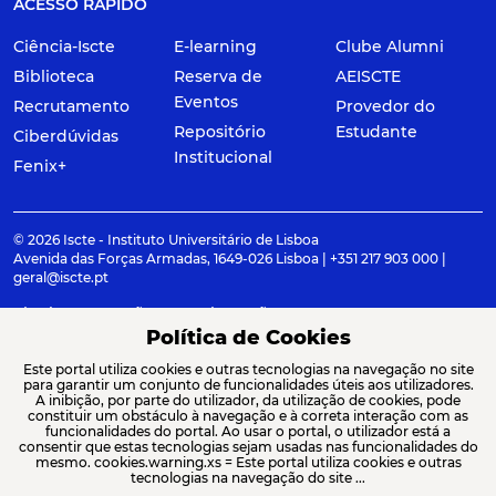
ACESSO RÁPIDO
Ciência-Iscte
E-learning
Clube Alumni
Biblioteca
Reserva de
AEISCTE
Eventos
Recrutamento
Provedor do
Repositório
Estudante
Ciberdúvidas
Institucional
Fenix+
© 2026 Iscte - Instituto Universitário de Lisboa
Avenida das Forças Armadas, 1649-026 Lisboa | +351 217 903 000 |
geral@iscte.pt
Elogios, Sugestões e Reclamações
Termos e condições
Canal de denúncia
Política de Cookies
Este portal utiliza cookies e outras tecnologias na navegação no site
para garantir um conjunto de funcionalidades úteis aos utilizadores.
A inibição, por parte do utilizador, da utilização de cookies, pode
constituir um obstáculo à navegação e à correta interação com as
ACREDITAÇÕES E ASSOCIAÇÕES
funcionalidades do portal. Ao usar o portal, o utilizador está a
consentir que estas tecnologias sejam usadas nas funcionalidades do
mesmo. cookies.warning.xs = Este portal utiliza cookies e outras
tecnologias na navegação do site ...