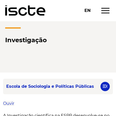
menu
EN
Investigação
menu_open
Escola de Sociologia e Políticas Públicas
Ouvir
A Investigação científica na ESPP desenvolve-se no