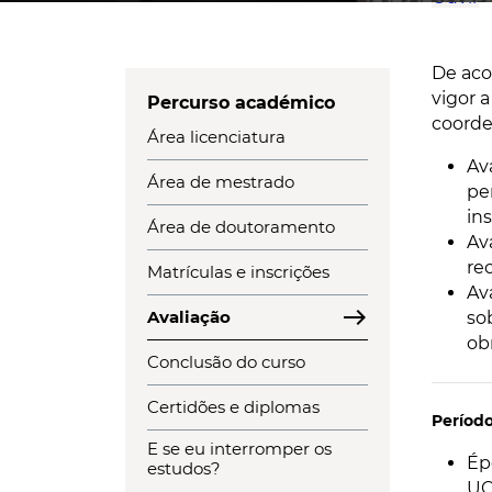
De aco
vigor 
Percurso académico
coorde
Área licenciatura
Av
Área de mestrado
pe
in
Área de doutoramento
Av
re
Matrículas e inscrições
Av
east
Avaliação
so
ob
Conclusão do curso
Certidões e diplomas
Período
E se eu interromper os
Ép
estudos?
UC