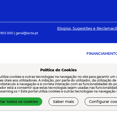
Elogios, Sugestões e Reclamaç
 903 000 | geral@iscte.pt
FINANCIAMENT
Política de Cookies
 utiliza cookies e outras tecnologias na navegação no site para garantir um
s úteis aos utilizadores. A inibição, por parte do utilizador, da utilização d
 obstáculo à navegação e à correta interação com as funcionalidades do por
izador está a consentir que estas tecnologias sejam usadas nas funcionali
warning.xs = Este portal utiliza cookies e outras tecnologias na navegação do
tar todos os cookies
Saber mais
Configurar coo