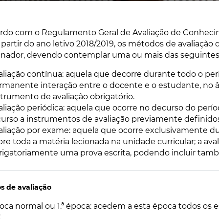
rdo com o Regulamento Geral de Avaliação de Conhec
a partir do ano letivo 2018/2019, os métodos de avaliaçã
nador, devendo contemplar uma ou mais das seguintes 
aliação contínua: aquela que decorre durante todo o per
rmanente interação entre o docente e o estudante, no â
strumento de avaliação obrigatório.
aliação periódica: aquela que ocorre no decurso do pe
curso a instrumentos de avaliação previamente definido
aliação por exame: aquela que ocorre exclusivamente dur
bre toda a matéria lecionada na unidade curricular; a av
rigatoriamente uma prova escrita, podendo incluir tamb
s de avaliação
oca normal ou 1.ª época: acedem a esta época todos os
.