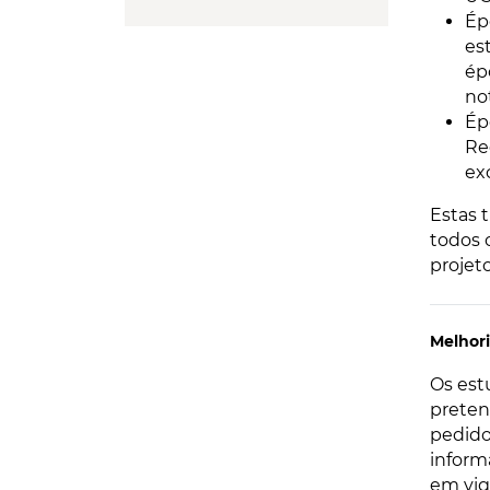
Ép
es
ép
no
Ép
Re
ex
Estas 
todos 
projeto
Melhori
Os est
preten
pedido
inform
em vig