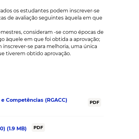
egrados os estudantes podem inscrever-se
cas de avaliação seguintes àquela em que
emestres, consideram -se como épocas de
o àquele em que foi obtida a aprovação;
m inscrever-se para melhoria, uma única
que tiverem obtido aprovação.
s e Competências (RGACC)
PDF
PDF
20)
(1.9 MB)