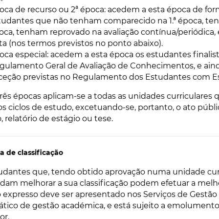
oca de recurso ou 2ª época: acedem a esta época de form
tudantes que não tenham comparecido na 1.ª época, ten
oca, tenham reprovado na avaliação contínua/periódica, 
ta (nos termos previstos no ponto abaixo).
oca especial: acedem a esta época os estudantes finalis
gulamento Geral de Avaliação de Conhecimentos, e aind
ceção previstas no Regulamento dos Estudantes com Es
três épocas aplicam-se a todas as unidades curriculare
os ciclos de estudo, excetuando-se, portanto, o ato públi
, relatório de estágio ou tese.
a de classificação
udantes que, tendo obtido aprovação numa unidade curri
dam melhorar a sua classificação podem efetuar a melh
 expresso deve ser apresentado nos Serviços de Gestão
ático de gestão académica, e está sujeito a emolumen
or.