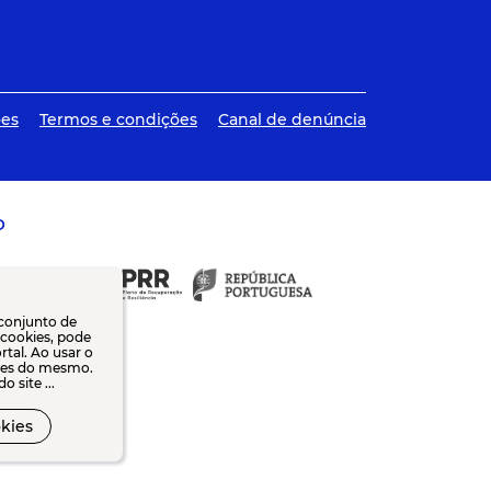
ões
Termos e condições
Canal de denúncia
O
 conjunto de
e cookies, pode
tal. Ao usar o
dades do mesmo.
 site ...
kies