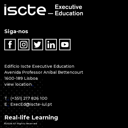
Siga-nos
Edifício Iscte Executive Education
Avenida Professor Aníbal Bettencourt
1600-189 Lisboa
view location
_
T
_
(+351) 217 826 100
E
_
ExecEd@iscte-iul.pt
Real-life Learning
©2026 All Rights Reserved