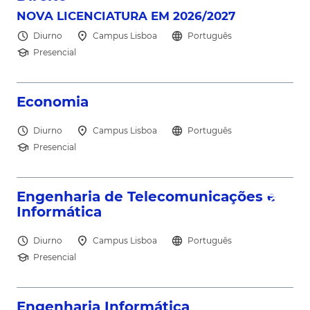
north_east
NOVA LICENCIATURA EM 2026/2027
schedule
location_on
language
Diurno
Campus Lisboa
Português
school
Presencial
north_east
Economia
schedule
location_on
language
Diurno
Campus Lisboa
Português
school
Presencial
north_east
Engenharia de Telecomunicações e
Informática
schedule
location_on
language
Diurno
Campus Lisboa
Português
school
Presencial
Engenharia Informática