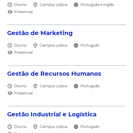
schedule
location_on
language
Diurno
Campus Lisboa
Português e Inglês
school
Presencial
north_east
Gestão de Marketing
schedule
location_on
language
Diurno
Campus Lisboa
Português
school
Presencial
north_east
Gestão de Recursos Humanos
schedule
location_on
language
Diurno
Campus Lisboa
Português
school
Presencial
north_east
Gestão Industrial e Logística
schedule
location_on
language
Diurno
Campus Lisboa
Português