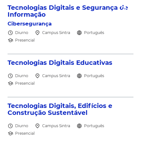
north_east
Tecnologias Digitais e Segurança de
Informação
Cibersegurança
schedule
location_on
language
Diurno
Campus Sintra
Português
school
Presencial
north_east
Tecnologias Digitais Educativas
schedule
location_on
language
Diurno
Campus Sintra
Português
school
Presencial
north_east
Tecnologias Digitais, Edifícios e
Construção Sustentável
schedule
location_on
language
Diurno
Campus Sintra
Português
school
Presencial