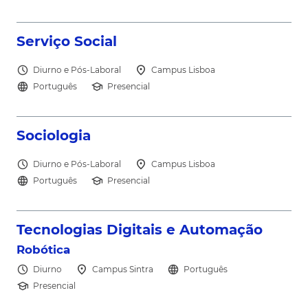
north_east
Serviço Social
schedule
location_on
Diurno e Pós-Laboral
Campus Lisboa
language
school
Português
Presencial
north_east
Sociologia
schedule
location_on
Diurno e Pós-Laboral
Campus Lisboa
language
school
Português
Presencial
north_east
Tecnologias Digitais e Automação
Robótica
schedule
location_on
language
Diurno
Campus Sintra
Português
school
Presencial