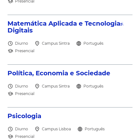
school
Presencial
north_east
Matemática Aplicada e Tecnologias
Digitais
schedule
location_on
language
Diurno
Campus Sintra
Português
school
Presencial
north_east
Política, Economia e Sociedade
schedule
location_on
language
Diurno
Campus Sintra
Português
school
Presencial
north_east
Psicologia
schedule
location_on
language
Diurno
Campus Lisboa
Português
school
Presencial