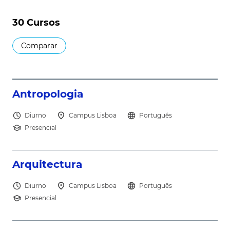
30 Cursos
Comparar
north_east
Antropologia
schedule
location_on
language
Diurno
Campus Lisboa
Português
school
Presencial
north_east
Arquitectura
schedule
location_on
language
Diurno
Campus Lisboa
Português
school
Presencial