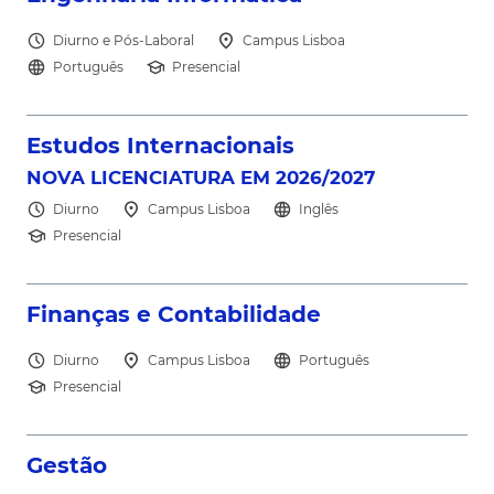
north_east
schedule
location_on
Diurno e Pós-Laboral
Campus Lisboa
language
school
Português
Presencial
north_east
Estudos Internacionais
NOVA LICENCIATURA EM 2026/2027
schedule
location_on
language
Diurno
Campus Lisboa
Inglês
school
Presencial
north_east
Finanças e Contabilidade
schedule
location_on
language
Diurno
Campus Lisboa
Português
school
Presencial
north_east
Gestão