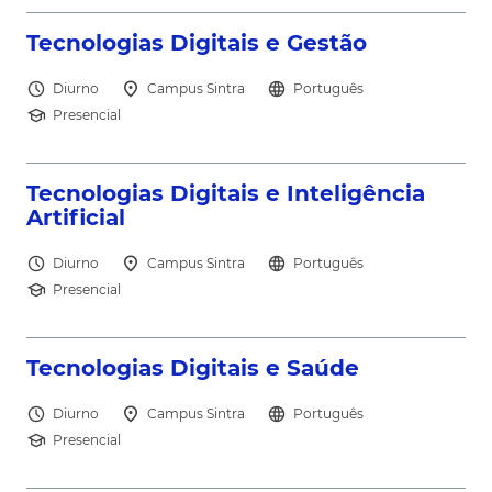
north_east
Tecnologias Digitais e Gestão
schedule
location_on
language
Diurno
Campus Sintra
Português
school
Presencial
north_east
Tecnologias Digitais e Inteligência
Artificial
schedule
location_on
language
Diurno
Campus Sintra
Português
school
Presencial
north_east
Tecnologias Digitais e Saúde
schedule
location_on
language
Diurno
Campus Sintra
Português
school
Presencial