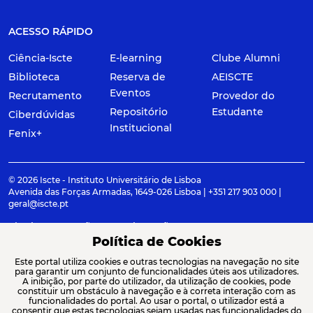
ACESSO RÁPIDO
Ciência-Iscte
E-learning
Clube Alumni
Biblioteca
Reserva de
AEISCTE
Eventos
Recrutamento
Provedor do
Repositório
Estudante
Ciberdúvidas
Institucional
Fenix+
© 2026 Iscte - Instituto Universitário de Lisboa
Avenida das Forças Armadas, 1649-026 Lisboa | +351 217 903 000 |
geral@iscte.pt
Elogios, Sugestões e Reclamações
Termos e condições
Canal de denúncia
Política de Cookies
Este portal utiliza cookies e outras tecnologias na navegação no site
para garantir um conjunto de funcionalidades úteis aos utilizadores.
A inibição, por parte do utilizador, da utilização de cookies, pode
constituir um obstáculo à navegação e à correta interação com as
ACREDITAÇÕES E ASSOCIAÇÕES
funcionalidades do portal. Ao usar o portal, o utilizador está a
consentir que estas tecnologias sejam usadas nas funcionalidades do