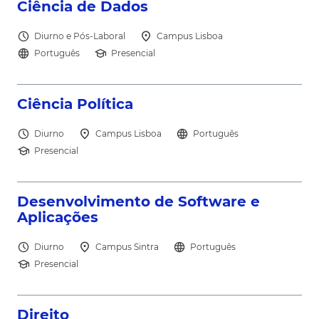
north_east
Ciência de Dados
schedule
location_on
Diurno e Pós-Laboral
Campus Lisboa
language
school
Português
Presencial
north_east
Ciência Política
schedule
location_on
language
Diurno
Campus Lisboa
Português
school
Presencial
north_east
Desenvolvimento de Software e
Aplicações
schedule
location_on
language
Diurno
Campus Sintra
Português
school
Presencial
Direito