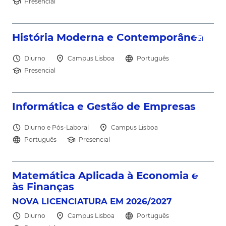
school
Presencial
north_east
História Moderna e Contemporânea
schedule
location_on
language
Diurno
Campus Lisboa
Português
school
Presencial
north_east
Informática e Gestão de Empresas
schedule
location_on
Diurno e Pós-Laboral
Campus Lisboa
language
school
Português
Presencial
north_east
Matemática Aplicada à Economia e
às Finanças
NOVA LICENCIATURA EM 2026/2027
schedule
location_on
language
Diurno
Campus Lisboa
Português