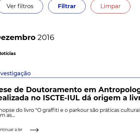
Ver filtros
Filtrar
Limpar
ezembro
2016
Notícias
nvestigação
ese de Doutoramento em Antropolog
ealizada no ISCTE-IUL dá origem a liv
nopse do livro "O graffiti e o parkour são práticas cultura
m as...
ntinuar a ler