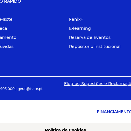
O RÁPIDO
a-Iscte
Fenix+
teca
E-learning
tamento
Reserva de Eventos
úvidas
Repositório Institucional
Elogios, Sugestões e Reclamaç
 903 000 | geral@iscte.pt
FINANCIAMENT
Política de Cookies