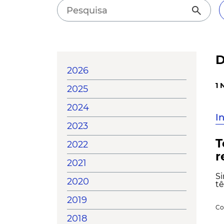
search
D
2026
1 
2025
2024
I
2023
T
2022
r
2021
Si
2020
tê
2019
Co
2018