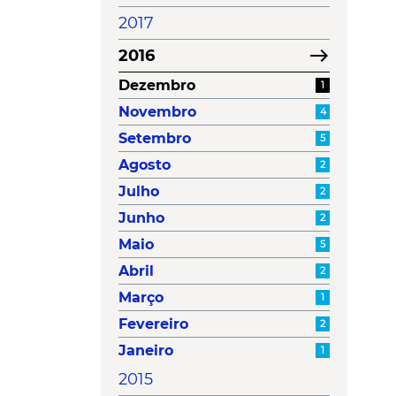
2017
east
2016
Dezembro
1
Novembro
4
Setembro
5
Agosto
2
Julho
2
Junho
2
Maio
5
Abril
2
Março
1
Fevereiro
2
Janeiro
1
2015