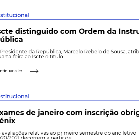
nstitucional
scte distinguido com Ordem da Instr
ública
Presidente da República, Marcelo Rebelo de Sousa, atrib
arta-feira ao Iscte o título...
ntinuar a ler
nstitucional
xames de janeiro com inscrição obrig
énix
 avaliações relativas ao primeiro semestre do ano letivo
20/2021 decorrem a partir de...