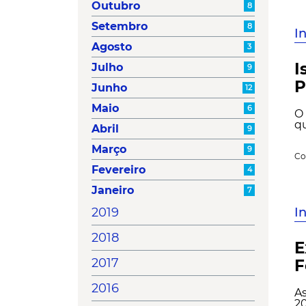
Outubro
8
Setembro
8
I
Agosto
3
I
Julho
9
P
Junho
12
Maio
6
O 
qu
Abril
9
Março
9
Co
Fevereiro
4
Janeiro
7
I
2019
2018
E
2017
F
2016
As
20