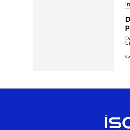
I
D
p
De
Un
Co