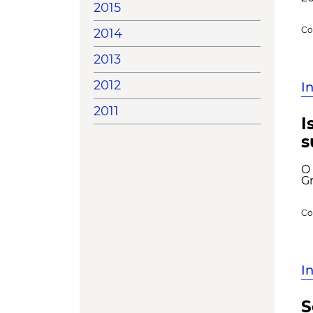
2015
Co
2014
2013
2012
I
2011
I
s
O 
Gr
Co
I
S