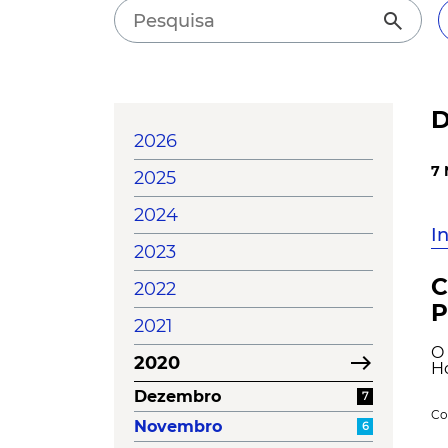
search
D
2026
7 
2025
2024
I
2023
C
2022
P
2021
O 
east
2020
Ho
Dezembro
7
Co
Novembro
6