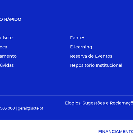
O RÁPIDO
a-Iscte
Fenix+
teca
E-learning
tamento
Reserva de Eventos
úvidas
Repositório Institucional
Elogios, Sugestões e Reclamaç
 903 000 | geral@iscte.pt
FINANCIAMENT