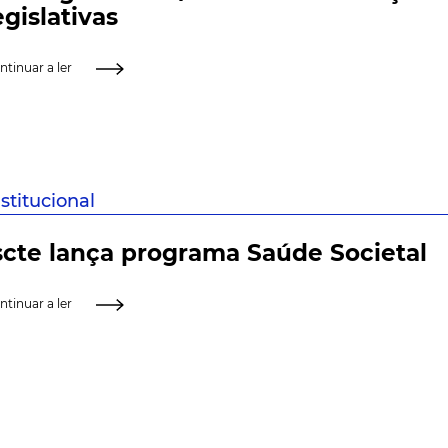
egislativas
ntinuar a ler
nstitucional
scte lança programa Saúde Societal
ntinuar a ler