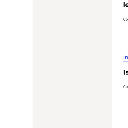
l
Co
I
I
Co