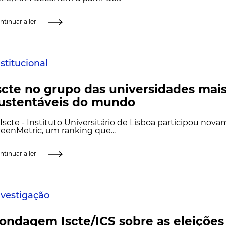
ntinuar a ler
nstitucional
scte no grupo das universidades mai
ustentáveis do mundo
Iscte - Instituto Universitário de Lisboa participou nov
eenMetric, um ranking que...
ntinuar a ler
nvestigação
ondagem Iscte/ICS sobre as eleições