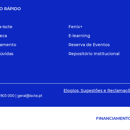
O RÁPIDO
a-Iscte
Fenix+
teca
E-learning
tamento
Reserva de Eventos
úvidas
Repositório Institucional
Elogios, Sugestões e Reclamaç
 903 000 | geral@iscte.pt
FINANCIAMENT