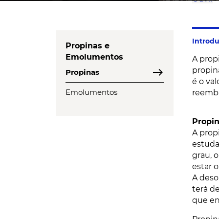
Introd
Propinas e
Emolumentos
A prop
east
propin
Propinas
é o va
Emolumentos
reembo
Propi
A prop
estuda
grau, 
estar 
A deso
terá d
que en