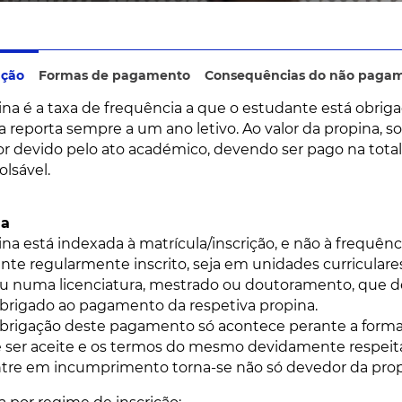
ução
Formas de pagamento
Consequências do não paga
ina é a taxa de frequência a que o estudante está obriga
a reporta sempre a um ano letivo. Ao valor da propina, 
lor devido pelo ato académico, devendo ser pago na tot
lsável.
na
ina está indexada à matrícula/inscrição, e não à frequênc
nte regularmente inscrito, seja em unidades curriculare
ou numa licenciatura, mestrado ou doutoramento, que de
obrigado ao pagamento da respetiva propina.
brigação deste pagamento só acontece perante a formal
e ser aceite e os termos do mesmo devidamente respeit
tre em incumprimento torna-se não só devedor da propi